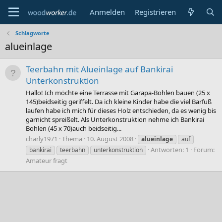
Anmelden
Registrieren
Schlagworte
alueinlage
Teerbahn mit Alueinlage auf Bankirai
Unterkonstruktion
Hallo! Ich möchte eine Terrasse mit Garapa-Bohlen bauen (25 x
145)beidseitig geriffelt. Da ich kleine Kinder habe die viel Barfuß
laufen habe ich mich für dieses Holz entschieden, da es wenig bis
garnicht spreißelt. Als Unterkonstruktion nehme ich Bankirai
Bohlen (45 x 70)auch beidseitig...
charly1971
Thema
10. August 2008
alueinlage
auf
Antworten: 1
Forum:
bankirai
teerbahn
unterkonstruktion
Amateur fragt