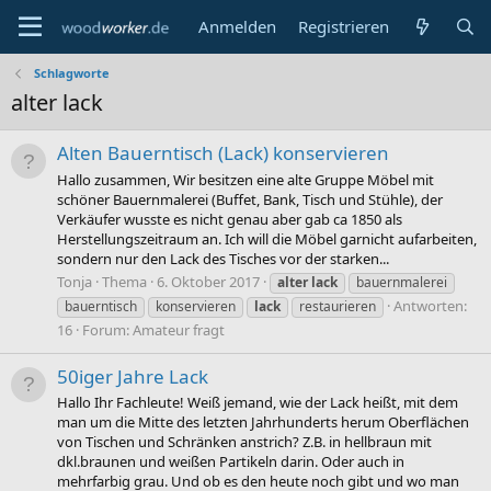
Anmelden
Registrieren
Schlagworte
alter lack
Alten Bauerntisch (Lack) konservieren
Hallo zusammen, Wir besitzen eine alte Gruppe Möbel mit
schöner Bauernmalerei (Buffet, Bank, Tisch und Stühle), der
Verkäufer wusste es nicht genau aber gab ca 1850 als
Herstellungszeitraum an. Ich will die Möbel garnicht aufarbeiten,
sondern nur den Lack des Tisches vor der starken...
Tonja
Thema
6. Oktober 2017
alter
lack
bauernmalerei
Antworten:
bauerntisch
konservieren
lack
restaurieren
16
Forum:
Amateur fragt
50iger Jahre Lack
Hallo Ihr Fachleute! Weiß jemand, wie der Lack heißt, mit dem
man um die Mitte des letzten Jahrhunderts herum Oberflächen
von Tischen und Schränken anstrich? Z.B. in hellbraun mit
dkl.braunen und weißen Partikeln darin. Oder auch in
mehrfarbig grau. Und ob es den heute noch gibt und wo man