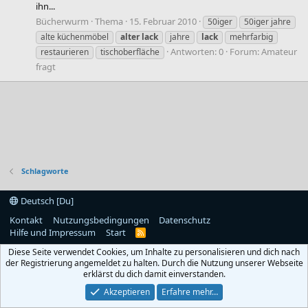
ihn...
Bücherwurm
Thema
15. Februar 2010
50iger
50iger jahre
alte küchenmöbel
alter
lack
jahre
lack
mehrfarbig
Antworten: 0
Forum:
Amateur
restaurieren
tischoberfläche
fragt
Schlagworte
Deutsch [Du]
Kontakt
Nutzungsbedingungen
Datenschutz
Hilfe und Impressum
Start
R
S
Diese Seite verwendet Cookies, um Inhalte zu personalisieren und dich nach
S
der Registrierung angemeldet zu halten. Durch die Nutzung unserer Webseite
erklärst du dich damit einverstanden.
Akzeptieren
Erfahre mehr…