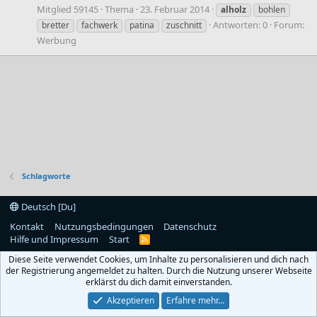
Mitglied 59145
Thema
23. Februar 2014
alholz
bohlen
Antworten: 0
Forum:
bretter
fachwerk
patina
zuschnitt
Werbung
Schlagworte
Deutsch [Du]
Kontakt
Nutzungsbedingungen
Datenschutz
Hilfe und Impressum
Start
R
S
Diese Seite verwendet Cookies, um Inhalte zu personalisieren und dich nach
S
der Registrierung angemeldet zu halten. Durch die Nutzung unserer Webseite
erklärst du dich damit einverstanden.
Akzeptieren
Erfahre mehr…