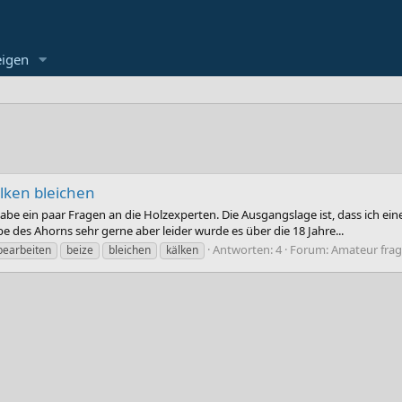
eigen
lken bleichen
be ein paar Fragen an die Holzexperten. Die Ausgangslage ist, dass ich ei
e des Ahorns sehr gerne aber leider wurde es über die 18 Jahre...
Antworten: 4
Forum:
Amateur frag
bearbeiten
beize
bleichen
kälken