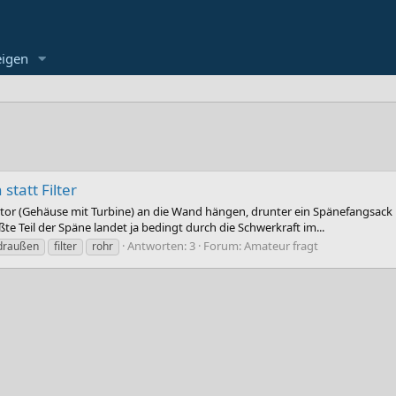
eigen
tatt Filter
r (Gehäuse mit Turbine) an die Wand hängen, drunter ein Spänefangsack un
e Teil der Späne landet ja bedingt durch die Schwerkraft im...
Antworten: 3
Forum:
Amateur fragt
draußen
filter
rohr