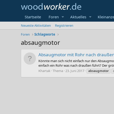
Startseite
Foren
Aktuelles
Kleinanz
Neueste Aktivitäten
Registrieren
Foren
Schlagworte
absaugmotor
Absaugmotor mit Rohr nach draußen s
Könnte man sich nicht einfach nur den Absaugmoto
einfach ein Rohr was nach draußen führt? Der größt
Khartak
Thema
23. Juni 2017
absaugmotor