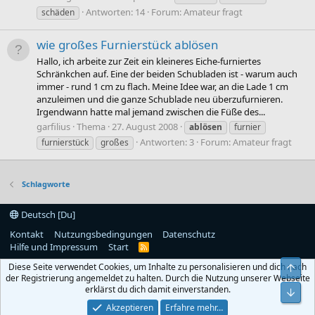
Antworten: 14
Forum:
Amateur fragt
schäden
wie großes Furnierstück ablösen
Hallo, ich arbeite zur Zeit ein kleineres Eiche-furniertes
Schränkchen auf. Eine der beiden Schubladen ist - warum auch
immer - rund 1 cm zu flach. Meine Idee war, an die Lade 1 cm
anzuleimen und die ganze Schublade neu überzufurnieren.
Irgendwann hatte mal jemand zwischen die Füße des...
garfilius
Thema
27. August 2008
ablösen
furnier
Antworten: 3
Forum:
Amateur fragt
furnierstück
großes
Schlagworte
Deutsch [Du]
Kontakt
Nutzungsbedingungen
Datenschutz
Hilfe und Impressum
Start
R
S
Diese Seite verwendet Cookies, um Inhalte zu personalisieren und dich nach
Obe
S
der Registrierung angemeldet zu halten. Durch die Nutzung unserer Webseite
erklärst du dich damit einverstanden.
Unt
Akzeptieren
Erfahre mehr…