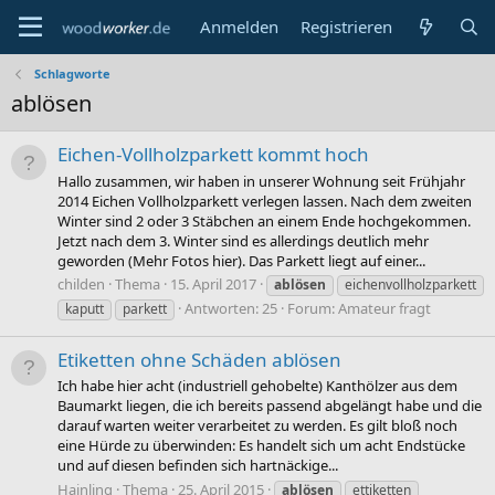
Anmelden
Registrieren
Schlagworte
ablösen
Eichen-Vollholzparkett kommt hoch
Hallo zusammen, wir haben in unserer Wohnung seit Frühjahr
2014 Eichen Vollholzparkett verlegen lassen. Nach dem zweiten
Winter sind 2 oder 3 Stäbchen an einem Ende hochgekommen.
Jetzt nach dem 3. Winter sind es allerdings deutlich mehr
geworden (Mehr Fotos hier). Das Parkett liegt auf einer...
childen
Thema
15. April 2017
ablösen
eichenvollholzparkett
Antworten: 25
Forum:
Amateur fragt
kaputt
parkett
Etiketten ohne Schäden ablösen
Ich habe hier acht (industriell gehobelte) Kanthölzer aus dem
Baumarkt liegen, die ich bereits passend abgelängt habe und die
darauf warten weiter verarbeitet zu werden. Es gilt bloß noch
eine Hürde zu überwinden: Es handelt sich um acht Endstücke
und auf diesen befinden sich hartnäckige...
Hainling
Thema
25. April 2015
ablösen
ettiketten