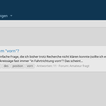
eigen
um "vorn"?
nfache Frage, die ich bisher trotz Recherche nicht klären konnte (sollte ic
eissäge fast immer "in Fahrtrichtung vorn"? Das scheint...
Antworten: 11
Forum:
Amateur fragt
des
position
vorn