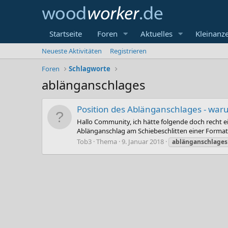
Startseite
Foren
Aktuelles
Kleinanz
Neueste Aktivitäten
Registrieren
Foren
Schlagworte
ablänganschlages
Position des Ablänganschlages - war
Hallo Community, ich hätte folgende doch recht ei
Ablänganschlag am Schiebeschlitten einer Formatkr
Tob3
Thema
9. Januar 2018
ablänganschlages