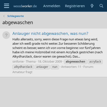
Anmelden
Registrieren
Schlagworte
abgewaschen
Anlauger nicht abgewaschen, was nun?
Hallo allerseits, sorry, wenn diese Frage nun etwas lang wird,
aber ich weiß grade nicht weiter. Zur besseren Schilderung
scheint es besser, wenn ich von vorne beginne: vor fünf Jahren
habe ich meine Holzmöbel mit einem Acryllack gestrichen (nach
Alkydharzlack, davor waren sie gewachst). Das...
sinfonie
Thema
18. Oktober 2009
abgewaschen
acryllack
Antworten: 11
Forum:
alkydharzlack
anlauger
nun
Amateur fragt