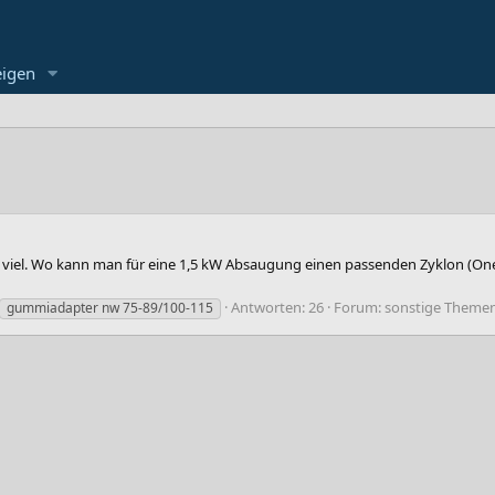
eigen
cht viel. Wo kann man für eine 1,5 kW Absaugung einen passenden Zyklon (On
Antworten: 26
Forum:
sonstige Theme
gummiadapter nw 75-89/100-115