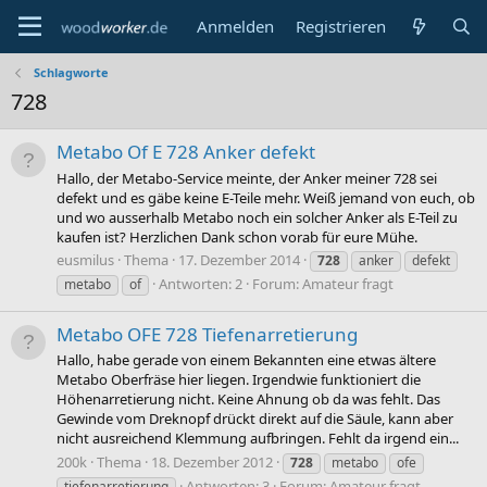
Anmelden
Registrieren
Schlagworte
728
Metabo Of E 728 Anker defekt
Hallo, der Metabo-Service meinte, der Anker meiner 728 sei
defekt und es gäbe keine E-Teile mehr. Weiß jemand von euch, ob
und wo ausserhalb Metabo noch ein solcher Anker als E-Teil zu
kaufen ist? Herzlichen Dank schon vorab für eure Mühe.
eusmilus
Thema
17. Dezember 2014
728
anker
defekt
Antworten: 2
Forum:
Amateur fragt
metabo
of
Metabo OFE 728 Tiefenarretierung
Hallo, habe gerade von einem Bekannten eine etwas ältere
Metabo Oberfräse hier liegen. Irgendwie funktioniert die
Höhenarretierung nicht. Keine Ahnung ob da was fehlt. Das
Gewinde vom Dreknopf drückt direkt auf die Säule, kann aber
nicht ausreichend Klemmung aufbringen. Fehlt da irgend ein...
200k
Thema
18. Dezember 2012
728
metabo
ofe
Antworten: 3
Forum:
Amateur fragt
tiefenarretierung