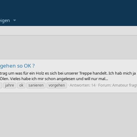
eigen
rgehen so OK ?
rag um was für ein Holz es sich bei unserer Treppe handelt. Ich hab mich j
len. Vieles habe ich mir schon angelesen und will nur mal...
Antworten: 14
Forum:
Amateur frag
jahre
ok
sanieren
vorgehen