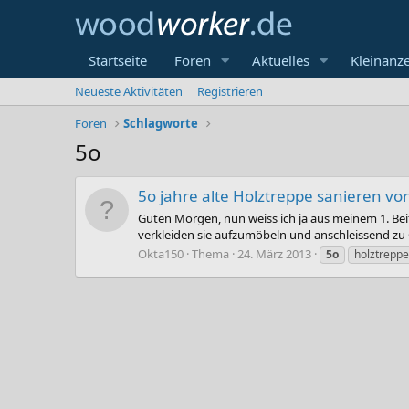
Startseite
Foren
Aktuelles
Kleinanz
Neueste Aktivitäten
Registrieren
Foren
Schlagworte
5o
5o jahre alte Holztreppe sanieren vo
Guten Morgen, nun weiss ich ja aus meinem 1. Beit
verkleiden sie aufzumöbeln und anschleissend zu Ö
Okta150
Thema
24. März 2013
5o
holztreppe