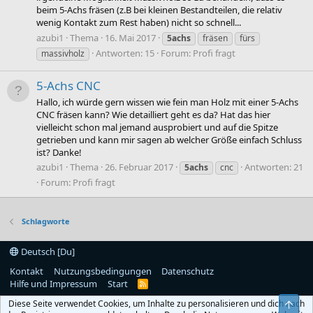
beim 5-Achs fräsen (z.B bei kleinen Bestandteilen, die relativ
wenig Kontakt zum Rest haben) nicht so schnell...
azubi1
Thema
16. Mai 2017
5achs
fräsen
fürs
Antworten: 15
Forum:
Profi fragt
massivholz
5-Achs CNC
Hallo, ich würde gern wissen wie fein man Holz mit einer 5-Achs
CNC fräsen kann? Wie detailliert geht es da? Hat das hier
vielleicht schon mal jemand ausprobiert und auf die Spitze
getrieben und kann mir sagen ab welcher Größe einfach Schluss
ist? Danke!
azubi1
Thema
26. Februar 2017
Antworten: 21
5achs
cnc
Forum:
Profi fragt
Schlagworte
Deutsch [Du]
Kontakt
Nutzungsbedingungen
Datenschutz
Hilfe und Impressum
Start
R
S
Diese Seite verwendet Cookies, um Inhalte zu personalisieren und dich nach
Obe
S