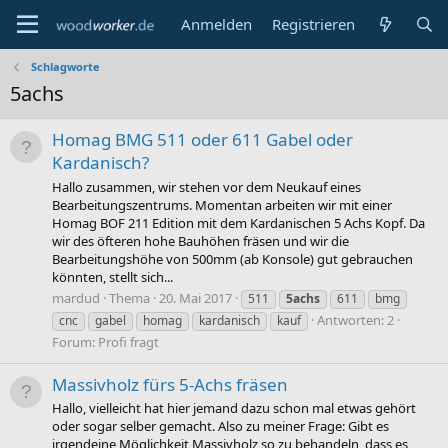
Anmelden
Registrieren
Schlagworte
5achs
Homag BMG 511 oder 611 Gabel oder
Kardanisch?
Hallo zusammen, wir stehen vor dem Neukauf eines
Bearbeitungszentrums. Momentan arbeiten wir mit einer
Homag BOF 211 Edition mit dem Kardanischen 5 Achs Kopf. Da
wir des öfteren hohe Bauhöhen fräsen und wir die
Bearbeitungshöhe von 500mm (ab Konsole) gut gebrauchen
könnten, stellt sich...
mardud
Thema
20. Mai 2017
511
5achs
611
bmg
Antworten: 2
cnc
gabel
homag
kardanisch
kauf
Forum:
Profi fragt
Massivholz fürs 5-Achs fräsen
Hallo, vielleicht hat hier jemand dazu schon mal etwas gehört
oder sogar selber gemacht. Also zu meiner Frage: Gibt es
irgendeine Möglichkeit Massivholz so zu behandeln, dass es