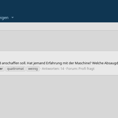
eigen
18 anschaffen soll. Hat jemand Erfahrung mit der Maschine? Welche Absaugd
Antworten: 14
Forum:
Profi fragt
er
quattromat
weinig