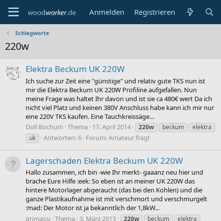
Anmelden
Registrieren
Schlagworte
220w
Elektra Beckum UK 220W
Ich suche zur Zeit eine "günstige" und relativ gute TKS nun ist
mir die Elektra Beckum UK 220W Profiline aufgefallen. Nun
meine Frage was haltet Ihr davon und ist sie ca 480€ wert Da ich
nicht viel Platz und keinen 380V Anschluss habe kann ich mir nur
eine 220V TKS kaufen. Eine Tauchkreissäge...
Doll Bochum
Thema
17. April 2014
220w
beckum
elektra
Antworten: 6
Forum:
Amateur fragt
uk
Lagerschaden Elektra Beckum UK 220W
Hallo zusammen, ich bin -wie Ihr merkt- gaaanz neu hier und
brache Eure Hilfe :eek: So eben ist an meiner UK 220W das
hintere Motorlager abgeraucht (das bei den Kohlen) und die
ganze Plastikaufnahme ist mit verschmort und verschmurgelt
:mad: Der Motor ist ja bekanntlich der 1,8kW...
grimassi
Thema
3. März 2013
220w
beckum
elektra