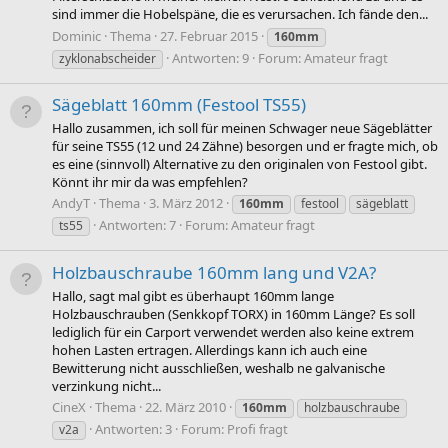
sind immer die Hobelspäne, die es verursachen. Ich fände den...
Dominic
Thema
27. Februar 2015
160mm
Antworten: 9
Forum:
Amateur fragt
zyklonabscheider
Sägeblatt 160mm (Festool TS55)
Hallo zusammen, ich soll für meinen Schwager neue Sägeblätter
für seine TS55 (12 und 24 Zähne) besorgen und er fragte mich, ob
es eine (sinnvoll) Alternative zu den originalen von Festool gibt.
Könnt ihr mir da was empfehlen?
AndyT
Thema
3. März 2012
160mm
festool
sägeblatt
Antworten: 7
Forum:
Amateur fragt
ts55
Holzbauschraube 160mm lang und V2A?
Hallo, sagt mal gibt es überhaupt 160mm lange
Holzbauschrauben (Senkkopf TORX) in 160mm Länge? Es soll
lediglich für ein Carport verwendet werden also keine extrem
hohen Lasten ertragen. Allerdings kann ich auch eine
Bewitterung nicht ausschließen, weshalb ne galvanische
verzinkung nicht...
CineX
Thema
22. März 2010
160mm
holzbauschraube
Antworten: 3
Forum:
Profi fragt
v2a