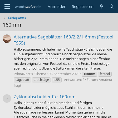
Anmelden
Registrieren
Schlagworte
160mm
Alternative Sägeblätter 160/2,2/1,6mm (Festool
TS55)
Hallo zusammen, ich habe meine Tauchsäge kürzlich gegen die
TS55 aufgetauscht und brauche noch Sägeblätter, da meine
bisherigen 2,6/1,6mm haben. Die meisten sägen hier offenbar
mit den originalen von Festool, da sind die Preise heutzutage
aber recht hoch... Über die SuFu kamen die alten Preise...
PrimaNoctis
Thema
30. September 2020
160mm
festool
Antworten: 2
Forum:
Amateur
sägeblatt
tauchsäge
ts55
fragt
Zyklonabscheider für 160mm
Hallo, gibt es einen funktionierenden und fertigen
Zyklonabscheider möglichst aus Stahl, mit dem ich meine
Absauganlage verbessern kann? Momentan gehen mir die
Filterschläuche in meiner kleinen Nestro schleichend zu und es