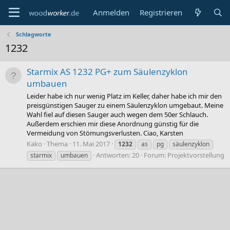
Anmelden
Registrieren
Schlagworte
1232
Starmix AS 1232 PG+ zum Säulenzyklon
umbauen
Leider habe ich nur wenig Platz im Keller, daher habe ich mir den
preisgünstigen Sauger zu einem Säulenzyklon umgebaut. Meine
Wahl fiel auf diesen Sauger auch wegen dem 50er Schlauch.
Außerdem erschien mir diese Anordnung günstig für die
Vermeidung von Stömungsverlusten. Ciao, Karsten
Kako
Thema
11. Mai 2017
1232
as
pg
säulenzyklon
Antworten: 20
Forum:
Projektvorstellung
starmix
umbauen