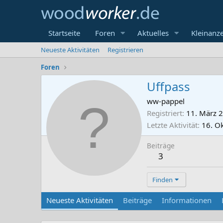
Startseite
Foren
Aktuelles
Kleinanz
Neueste Aktivitäten
Registrieren
Foren
Uffpass
ww-pappel
Registriert
11. März 
Letzte Aktivität
16. O
Beiträge
3
Finden
Neueste Aktivitäten
Beiträge
Informationen