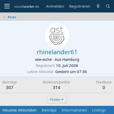
Anmelden
Registrieren
Foren
rhinelander61
ww-eiche
·
Aus
Hamburg
Registriert
10. Juli 2008
Letzte Aktivität
Gestern um 07:36
Beiträge
Reaktionspunkte
Feedback
307
314
0
Finden
Neueste Aktivitäten
Beiträge
Informationen
Listings