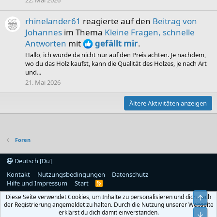
22. Mai 2026
rhinelander61
reagierte auf den
Beitrag von
Johannes
im Thema
Kleine Fragen, schnelle
Antworten
mit
gefällt mir
.
Hallo, ich würde da nicht nur auf den Preis achten. Je nachdem,
wo du das Holz kaufst, kann die Qualität des Holzes, je nach Art
und...
21. Mai 2026
Ältere Aktivitäten anzeigen
Foren
Deutsch [Du]
Kontakt
Nutzungsbedingungen
Datenschutz
Hilfe und Impressum
Start
R
S
Diese Seite verwendet Cookies, um Inhalte zu personalisieren und dich nach
Obe
S
der Registrierung angemeldet zu halten. Durch die Nutzung unserer Webseite
erklärst du dich damit einverstanden.
Unt