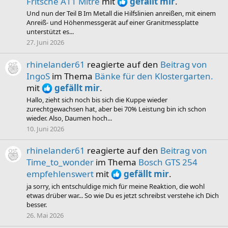
Fritsche A11 Mitre
mit
gefällt mir
.
Und nun der Teil B Im Metall die Hilfslinien anreißen, mit einem
Anreiß- und Höhenmessgerät auf einer Granitmessplatte
unterstützt es...
27. Juni 2026
rhinelander61
reagierte auf den
Beitrag von
IngoS
im Thema
Bänke für den Klostergarten.
mit
gefällt mir
.
Hallo, zieht sich noch bis sich die Kuppe wieder
zurechtgewachsen hat, aber bei 70% Leistung bin ich schon
wieder. Also, Daumen hoch...
10. Juni 2026
rhinelander61
reagierte auf den
Beitrag von
Time_to_wonder
im Thema
Bosch GTS 254
empfehlenswert
mit
gefällt mir
.
ja sorry, ich entschuldige mich für meine Reaktion, die wohl
etwas drüber war... So wie Du es jetzt schreibst verstehe ich Dich
besser.
26. Mai 2026