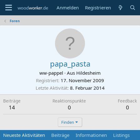
Anmelden
Registrieren
Foren
papa_pasta
ww-pappel
·
Aus
Hildesheim
Registriert
17. November 2009
Letzte Aktivität
8. Februar 2014
Beiträge
Reaktionspunkte
Feedback
14
0
0
Finden
Neueste Aktivitäten
Beiträge
Informationen
Listings