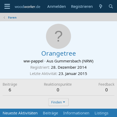
Anmelden
Registrieren
Foren
Orangetree
ww-pappel
·
Aus
Gummersbach (NRW)
Registriert
28. Dezember 2014
Letzte Aktivität
23. Januar 2015
Beiträge
Reaktionspunkte
Feedback
6
0
0
Finden
Neueste Aktivitäten
Beiträge
Informationen
Listings