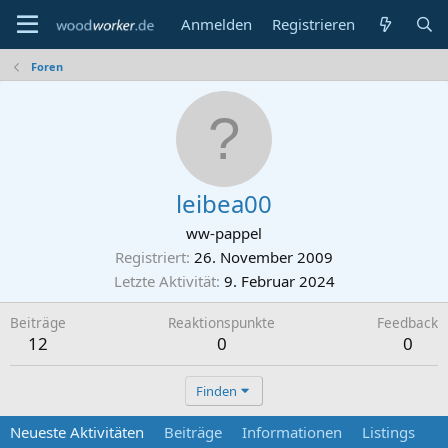
Anmelden
Registrieren
Foren
leibea00
ww-pappel
Registriert
26. November 2009
Letzte Aktivität
9. Februar 2024
Beiträge
Reaktionspunkte
Feedback
12
0
0
Finden
Neueste Aktivitäten
Beiträge
Informationen
Listings