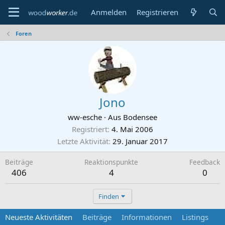
Anmelden
Registrieren
Foren
Jono
ww-esche
·
Aus
Bodensee
Registriert
4. Mai 2006
Letzte Aktivität
29. Januar 2017
Beiträge
Reaktionspunkte
Feedback
406
4
0
Finden
Neueste Aktivitäten
Beiträge
Informationen
Listings