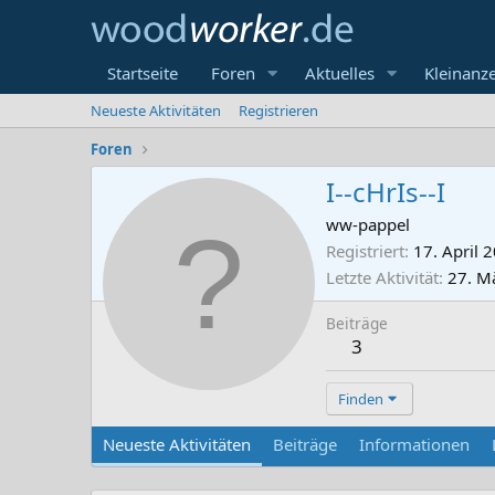
Startseite
Foren
Aktuelles
Kleinanz
Neueste Aktivitäten
Registrieren
Foren
I--cHrIs--I
ww-pappel
Registriert
17. April 
Letzte Aktivität
27. M
Beiträge
3
Finden
Neueste Aktivitäten
Beiträge
Informationen