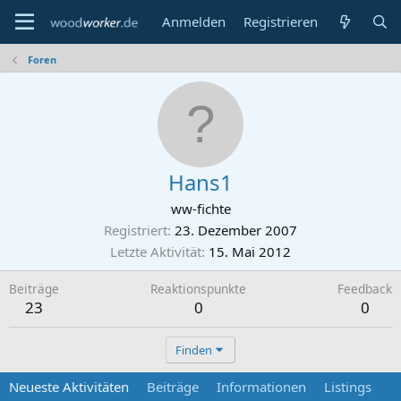
Anmelden
Registrieren
Foren
Hans1
ww-fichte
Registriert
23. Dezember 2007
Letzte Aktivität
15. Mai 2012
Beiträge
Reaktionspunkte
Feedback
23
0
0
Finden
Neueste Aktivitäten
Beiträge
Informationen
Listings