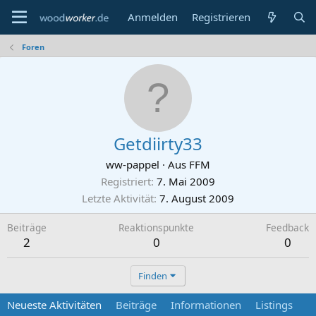
Anmelden
Registrieren
Foren
Getdiirty33
ww-pappel
·
Aus
FFM
Registriert
7. Mai 2009
Letzte Aktivität
7. August 2009
Beiträge
Reaktionspunkte
Feedback
2
0
0
Finden
Neueste Aktivitäten
Beiträge
Informationen
Listings