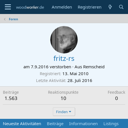
Anmelden
Registrieren
Foren
fritz-rs
am 7.9.2016 verstorben
·
Aus
Remscheid
Registriert
13. Mai 2010
Letzte Aktivität
28. Juli 2016
Beiträge
Reaktionspunkte
Feedback
1.563
10
0
Finden
Neueste Aktivitäten
Beiträge
Informationen
Listings