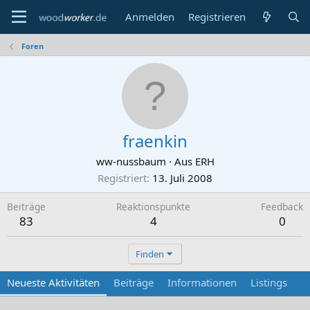
Anmelden
Registrieren
Foren
fraenkin
ww-nussbaum
·
Aus
ERH
Registriert
13. Juli 2008
Beiträge
Reaktionspunkte
Feedback
83
4
0
Finden
Neueste Aktivitäten
Beiträge
Informationen
Listings