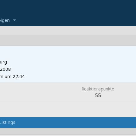
eigen
urg
 2008
rn um 22:44
Reaktionspunkte
55
Listings