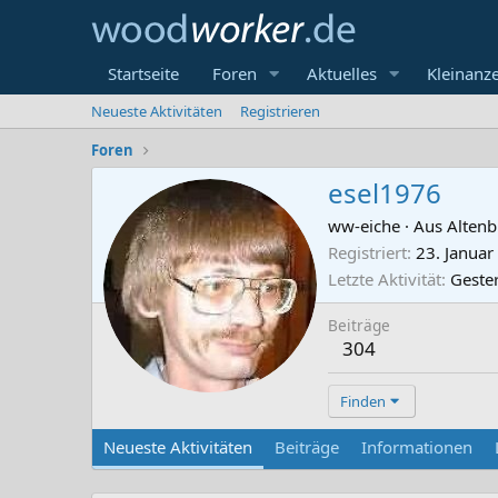
Startseite
Foren
Aktuelles
Kleinanz
Neueste Aktivitäten
Registrieren
Foren
esel1976
ww-eiche
·
Aus
Altenb
Registriert
23. Januar
Letzte Aktivität
Geste
Beiträge
304
Finden
Neueste Aktivitäten
Beiträge
Informationen