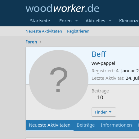
Startseite
Foren
Aktuelles
Kleinanz
Neueste Aktivitäten
Registrieren
Foren
Beff
ww-pappel
Registriert
4. Januar 
Letzte Aktivität
24. Ju
Beiträge
10
Finden
Neueste Aktivitäten
Beiträge
Informationen