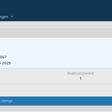
eigen
2007
li 2026
Reaktionspunkte
1
Listings