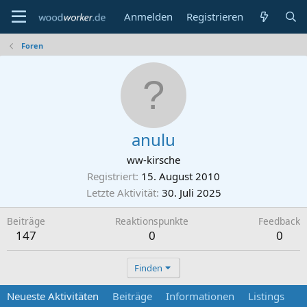
Anmelden
Registrieren
Foren
anulu
ww-kirsche
Registriert
15. August 2010
Letzte Aktivität
30. Juli 2025
Beiträge
Reaktionspunkte
Feedback
147
0
0
Finden
Neueste Aktivitäten
Beiträge
Informationen
Listings