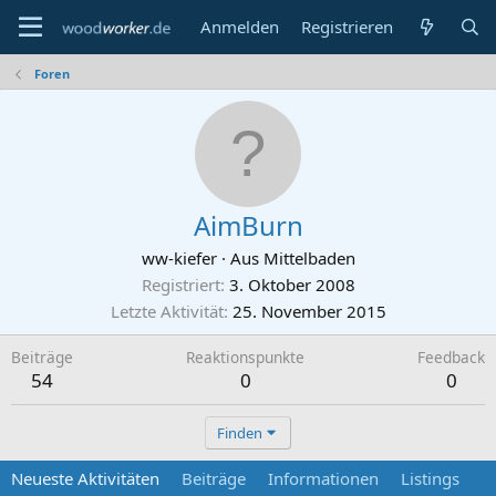
Anmelden
Registrieren
Foren
AimBurn
ww-kiefer
·
Aus
Mittelbaden
Registriert
3. Oktober 2008
Letzte Aktivität
25. November 2015
Beiträge
Reaktionspunkte
Feedback
54
0
0
Finden
Neueste Aktivitäten
Beiträge
Informationen
Listings