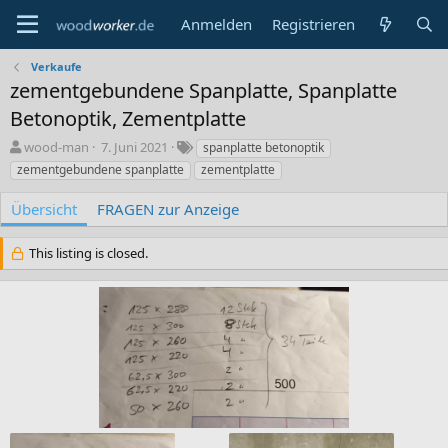
Anmelden
Registrieren
Verkaufe
zementgebundene Spanplatte, Spanplatte
Betonoptik, Zementplatte
A
C
S
wood-man
7. Juni 2021
spanplatte betonoptik
u
r
c
zementgebundene spanplatte
zementplatte
t
e
h
o
a
l
Übersicht
FRAGEN zur Anzeige
r
t
a
i
g
This listing is closed.
o
w
n
o
d
r
a
t
t
e
e