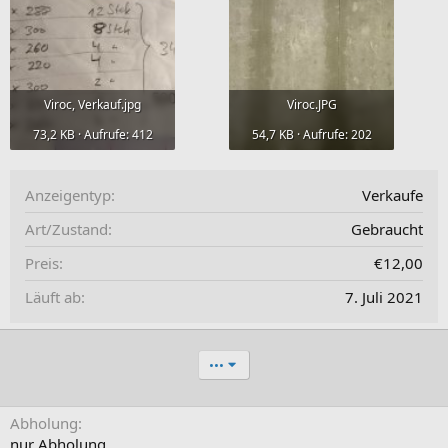
Viroc, Verkauf.jpg
Viroc.JPG
73,2 KB · Aufrufe: 412
54,7 KB · Aufrufe: 202
Anzeigentyp
Verkaufe
Art/Zustand
Gebraucht
Preis
€12,00
Läuft ab
7. Juli 2021
•••
Abholung
nur Abholung