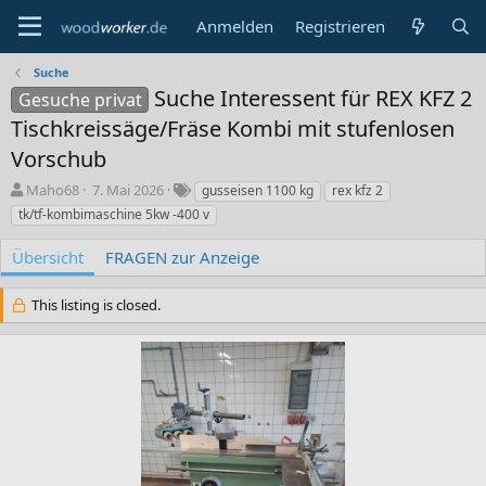
Anmelden
Registrieren
Suche
Suche Interessent für REX KFZ 2
Gesuche privat
Tischkreissäge/Fräse Kombi mit stufenlosen
Vorschub
A
C
S
Maho68
7. Mai 2026
gusseisen 1100 kg
rex kfz 2
u
r
c
tk/tf-kombimaschine 5kw -400 v
t
e
h
o
a
l
Übersicht
FRAGEN zur Anzeige
r
t
a
i
g
This listing is closed.
o
w
n
o
d
r
a
t
t
e
e