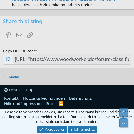
hallo, Biete Leigh Zinkenkamm Arbeits-Breite...
Share this listing
Pinterest
E-Mail
Link
Copy URL BB code
Suche
Deutsch [Du]
Kontakt
Nutzungsbedingungen
Datenschutz
Hilfe und Impressum
Start
R
S
Diese Seite verwendet Cookies, um Inhalte zu personalisieren und dich nach
S
Obe
der Registrierung angemeldet zu halten. Durch die Nutzung unserer Webseite
erklärst du dich damit einverstanden.
Unt
Akzeptieren
Erfahre mehr…