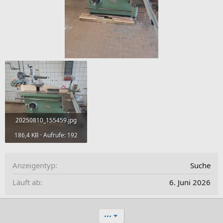
20250810_155459.jpg
186,4 KB · Aufrufe: 192
Anzeigentyp
Suche
Läuft ab
6. Juni 2026
•••