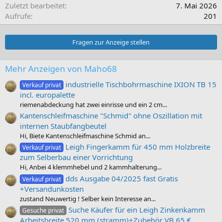
Zuletzt bearbeitet
7. Mai 2026
Aufrufe
201
Fragen zur Anzeige stellen
Mehr Anzeigen von Maho68
industrielle Tischbohrmaschine IXION TB 15
Verkauf privat
incl. europalette
riemenabdeckung hat zwei einrisse und ein 2 cm...
Kantenschleifmaschine "Schmid" ohne Oszillation mit
internen Staubfangbeutel
Hi, Biete Kantenschleifmaschine Schmid an...
Leigh Fingerkamm für 450 mm Holzbreite
Verkauf privat
zum Selberbau einer Vorrichtung
Hi, Anbei 4 klemmhebel und 2 kammhalterung...
dds Ausgabe 04/2025 fast Gratis
Verkauf privat
+Versandunkosten
zustand Neuwertig ! Selber kein Interesse an...
Suche Käufer für ein Leigh Zinkenkamm
Gesuche privat
Arbeitsbreite 520 mm (stramm)+Zubehör VB 65 €