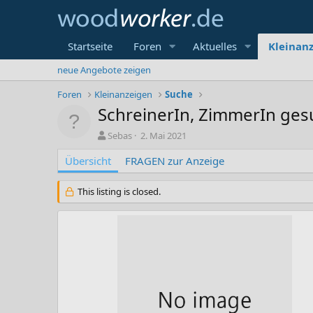
Startseite
Foren
Aktuelles
Kleinan
neue Angebote zeigen
Foren
Kleinanzeigen
Suche
SchreinerIn, ZimmerIn ge
A
C
Sebas
2. Mai 2021
u
r
Übersicht
t
FRAGEN zur Anzeige
e
o
a
r
t
This listing is closed.
i
o
n
d
a
t
e