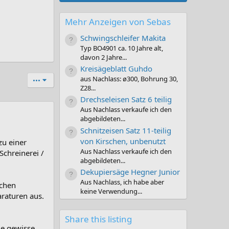
Mehr Anzeigen von Sebas
Schwingschleifer Makita
Typ BO4901 ca. 10 Jahre alt,
davon 2 Jahre...
Kreisägeblatt Guhdo
aus Nachlass: ø300, Bohrung 30,
•••
Z28...
Drechseleisen Satz 6 teilig
Aus Nachlass verkaufe ich den
abgebildeten...
Schnitzeisen Satz 11-teilig
von Kirschen, unbenutzt
zu einer
Aus Nachlass verkaufe ich den
Schreinerei /
abgebildeten...
Dekupiersäge Hegner Junior
Aus Nachlass, ich habe aber
schen
keine Verwendung...
araturen aus.
Share this listing
ne gewisse