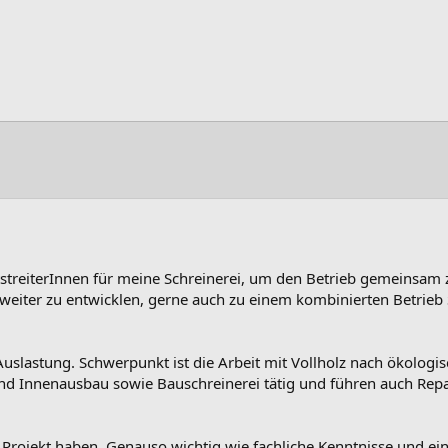
tstreiterInnen für meine Schreinerei, um den Betrieb gemeinsam 
weiter zu entwicklen, gerne auch zu einem kombinierten Betrieb 
 Auslastung. Schwerpunkt ist die Arbeit mit Vollholz nach ökologi
 und Innenausbau sowie Bauschreinerei tätig und führen auch Rep
s Projekt haben. Genauso wichtig wie fachliche Kenntnisse und ei