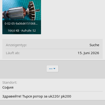
0-02-05-9a06d41510687b09e8674ce034afd50c889a78981dfe821a93d8f3541ef65eca_c1ba68af62a7ea1b.jpg
164,6 KB · Aufrufe: 52
Anzeigentyp
Suche
Läuft ab
15. Juni 2026
•••
Standort
София
Здравейте! Търся ротор за uk220/ pk200