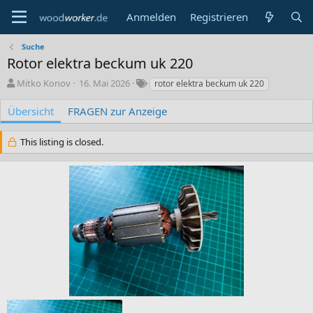
Anmelden
Registrieren
Suche
Rotor elektra beckum uk 220
A
C
S
Mitko Konov
16. Mai 2026
rotor elektra beckum uk 220
u
r
c
t
e
h
Übersicht
FRAGEN zur Anzeige
o
a
l
r
t
a
This listing is closed.
i
g
o
w
n
o
d
r
a
t
t
e
e