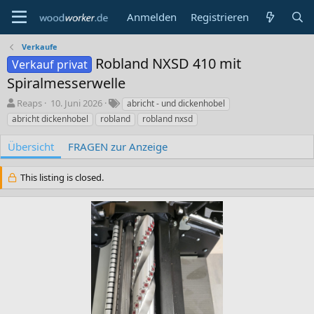
Anmelden
Registrieren
Verkaufe
Robland NXSD 410 mit
Verkauf privat
Spiralmesserwelle
A
C
S
Reaps
10. Juni 2026
abricht - und dickenhobel
u
r
c
abricht dickenhobel
robland
robland nxsd
t
e
h
o
a
l
Übersicht
FRAGEN zur Anzeige
r
t
a
i
g
This listing is closed.
o
w
n
o
d
r
a
t
t
e
e