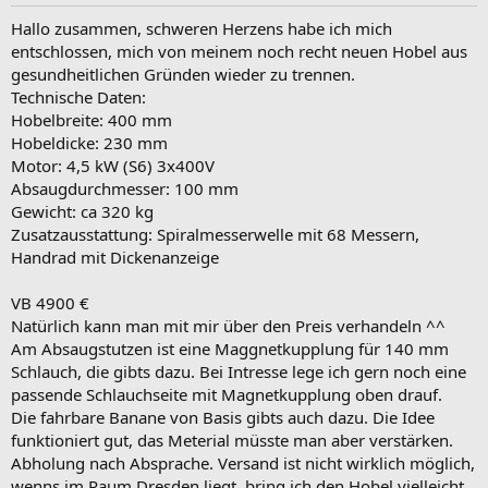
Hallo zusammen, schweren Herzens habe ich mich
entschlossen, mich von meinem noch recht neuen Hobel aus
gesundheitlichen Gründen wieder zu trennen.
Technische Daten:
Hobelbreite: 400 mm
Hobeldicke: 230 mm
Motor: 4,5 kW (S6) 3x400V
Absaugdurchmesser: 100 mm
Gewicht: ca 320 kg
Zusatzausstattung: Spiralmesserwelle mit 68 Messern,
Handrad mit Dickenanzeige
VB 4900 €
Natürlich kann man mit mir über den Preis verhandeln ^^
Am Absaugstutzen ist eine Maggnetkupplung für 140 mm
Schlauch, die gibts dazu. Bei Intresse lege ich gern noch eine
passende Schlauchseite mit Magnetkupplung oben drauf.
Die fahrbare Banane von Basis gibts auch dazu. Die Idee
funktioniert gut, das Meterial müsste man aber verstärken.
Abholung nach Absprache. Versand ist nicht wirklich möglich,
wenns im Raum Dresden liegt, bring ich den Hobel vielleicht