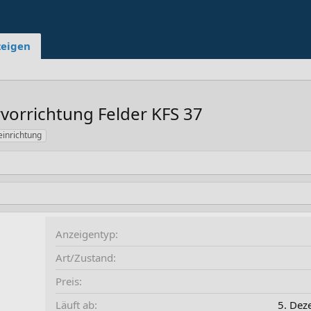
zeigen
vorrichtung Felder KFS 37
einrichtung
Anzeigentyp
Art/Zustand
Preis
Läuft ab
5. Dez