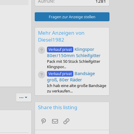
Aufrufe
1281
Fragen zur Anzeige stellen
Mehr Anzeigen von
Diesel1982
Klingspor
Verkauf privat
80er/150mm Schleifgitter
Pack mit 50 Stück Schleifgitter
Klingspor...
Bandsäge
Verkauf privat
groß, 80er Räder
Ich hab eine alte große Bandsäge
zu verkaufen...
•••
Share this listing
Pinterest
E-Mail
Link