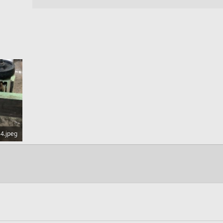
4.jpeg
Aufrufe: 382