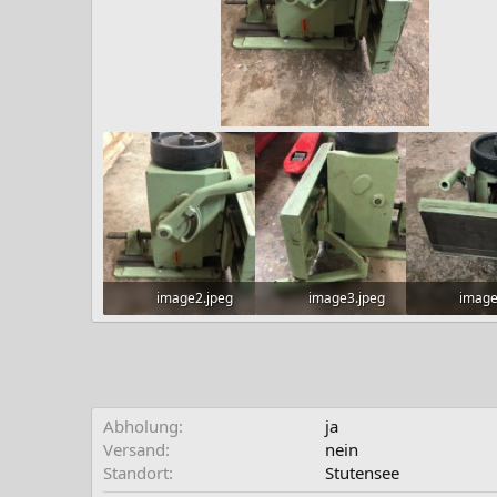
image2.jpeg
image3.jpeg
image
67,2 KB · Aufrufe: 812
66,9 KB · Aufrufe: 384
77,7 KB · 
Abholung
ja
Versand
nein
Standort
Stutensee