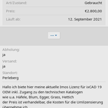
Art/Zustand
Gebraucht
Preis
€2.800,00
Läuft ab
12. September 2021
•••
Abholung
ja
Versand
ja
Standort
Perleberg
Hallo ich biete hier meine aktuelle Imos Lizenz für ixCAD 19
OEM inkl. Zugang zu den technischen Katalogen
wie u.a. Häfele, Blum, Egger, Grass, Hettich
der Preis ist verhandelbar, die Kosten für die Umlizensierung
übernehme ich