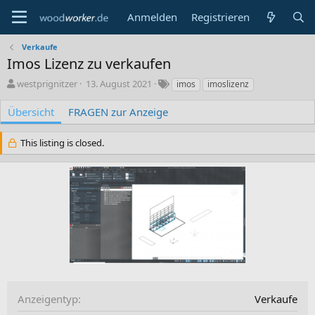
Anmelden
Registrieren
Verkaufe
Imos Lizenz zu verkaufen
A
C
S
westprignitzer
13. August 2021
imos
imoslizenz
u
r
c
t
e
h
Übersicht
FRAGEN zur Anzeige
o
a
l
r
t
a
This listing is closed.
i
g
o
w
n
o
d
r
a
t
t
e
e
Anzeigentyp
Verkaufe