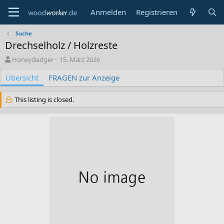
Anmelden
Registrieren
Suche
Drechselholz / Holzreste
A
C
HoneyBadger
15. März 2026
u
r
Übersicht
t
FRAGEN zur Anzeige
e
o
a
r
t
This listing is closed.
i
o
n
d
a
t
e