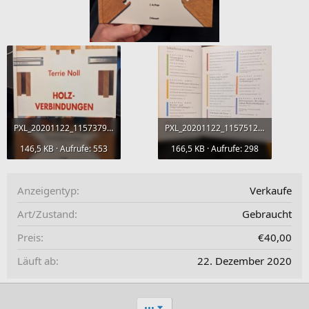
PXL_20201122_115737909.jpg
PXL_20201122_115751209.jpg
146,5 KB · Aufrufe: 553
166,5 KB · Aufrufe: 298
Anzeigentyp
Verkaufe
Art/Zustand
Gebraucht
Preis
€40,00
Läuft ab
22. Dezember 2020
•••