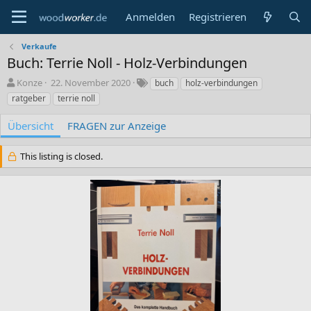
Anmelden
Registrieren
Verkaufe
Buch: Terrie Noll - Holz-Verbindungen
A
C
S
Konze
22. November 2020
buch
holz-verbindungen
u
r
c
ratgeber
terrie noll
t
e
h
o
a
l
Übersicht
FRAGEN zur Anzeige
r
t
a
i
g
This listing is closed.
o
w
n
o
d
r
a
t
t
e
e