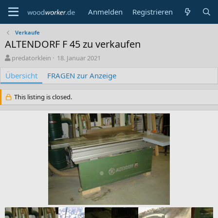
Anmelden
Registrieren
Verkaufe
ALTENDORF F 45 zu verkaufen
A
C
predatorklein
18. Januar 2021
u
r
Übersicht
t
FRAGEN zur Anzeige
e
o
a
r
t
This listing is closed.
i
o
n
d
a
t
e