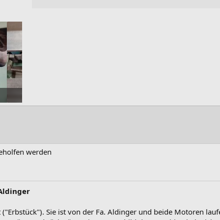
jpg
nger_8.jpg
Aldinger_9.jpg
Aldinger_10.jpg
fe: 381
· Aufrufe: 372
55,2 KB · Aufrufe: 357
242,8 KB · Aufrufe: 351
eholfen werden
Aldinger
("Erbstück"). Sie ist von der Fa. Aldinger und beide Motoren lauf