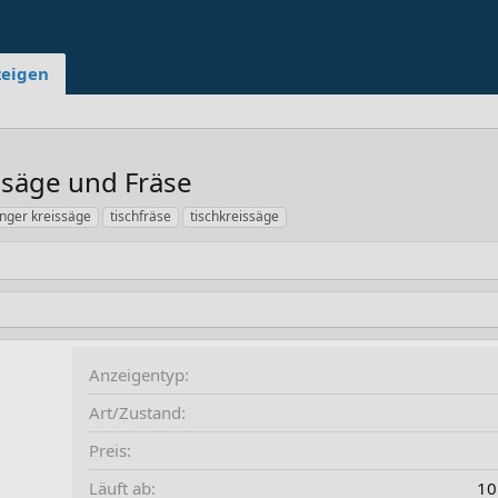
zeigen
ssäge und Fräse
inger kreissäge
tischfräse
tischkreissäge
Anzeigentyp
Art/Zustand
Preis
Läuft ab
10