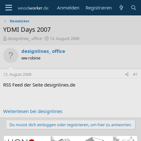
Anmelden
Registrieren
Newsticker
YDMI Days 2007
E
E
designlines_ office
12. August 2008
r
r
s
s
designlines_ office
t
t
ww-robinie
e
e
l
l
l
l
12. August 2008
#1
e
t
r
a
RSS Feed der Seite designlines.de
m
Weiterlesen bei designlines
Du musst dich einloggen oder registrieren, um hier zu antworten.