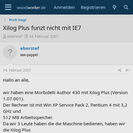
Anmelden
Registrieren
Profi fragt
Xilog Plus funzt nicht mit IE7
E
E
eberstef
14. Februar 2007
r
r
s
s
eberstef
t
t
ww-pappel
e
e
l
l
l
l
14. Februar 2007
#1
e
t
r
a
Hallo an alle,
m
wir haben eine Morbidelli Author 430 mit Xilog Plus (Version
1.07.001).
Der Rechner ist mit Win XP Service Pack 2, Pentium 4 mit 3,2
GHz und
512 MB Arbeitsspeicher.
Da wir 3 Leute haben die die Maschine bedienen, haben wir
die Xilog Plus