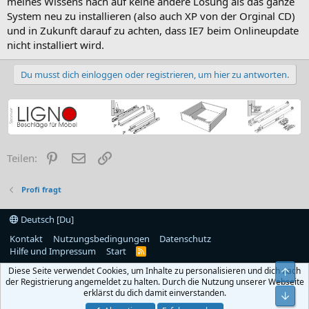
meines Wissens nach auf keine andere Lösung als das ganze
System neu zu installieren (also auch XP von der Orginal CD)
und in Zukunft darauf zu achten, dass IE7 beim Onlineupdate
nicht installiert wird.
Du musst dich einloggen oder registrieren, um hier zu antworten.
Pinterest
E-Mail
Link
Teilen:
Profi fragt
Deutsch [Du]
Kontakt
Nutzungsbedingungen
Datenschutz
Hilfe und Impressum
Start
R
S
Diese Seite verwendet Cookies, um Inhalte zu personalisieren und dich nach
Obe
S
der Registrierung angemeldet zu halten. Durch die Nutzung unserer Webseite
erklärst du dich damit einverstanden.
Unt