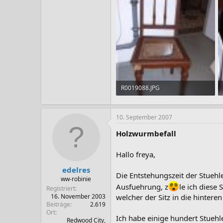
R0019088.JPG
1.016,9 KB · Aufrufe: 29
10. September 2007
Holzwurmbefall
Hallo freya,
edelres
Die Entstehungszeit der Stuehl
ww-robinie
Ausfuehrung, z
le ich diese
Registriert
welcher der Sitz in die hintere
16. November 2003
Beiträge
2.619
Ort
Ich habe einige hundert Stuehl
Redwood City,