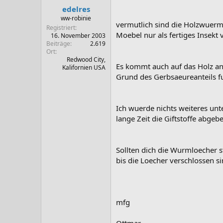
edelres
ww-robinie
vermutlich sind die Holzwuerm
Registriert
Moebel nur als fertiges Insekt
16. November 2003
Beiträge
2.619
Ort
Redwood City,
Es kommt auch auf das Holz an, a
Kalifornien USA
Grund des Gerbsaeureanteils f
Ich wuerde nichts weiteres unt
lange Zeit die Giftstoffe abgeb
Sollten dich die Wurmloecher 
bis die Loecher verschlossen s
mfg