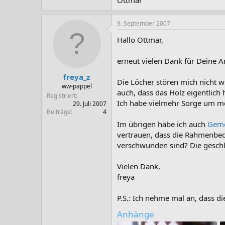
Ottmar
9. September 2007
Hallo Ottmar,
erneut vielen Dank für Deine 
freya_z
Die Löcher stören mich nicht w
ww-pappel
auch, dass das Holz eigentlich h
Registriert
Ich habe vielmehr Sorge um m
29. Juli 2007
Beiträge
4
Im übrigen habe ich auch
Geme
vertrauen, dass die Rahmenbed
verschwunden sind? Die geschlü
Vielen Dank,
freya
P.S.: Ich nehme mal an, dass d
Anhänge