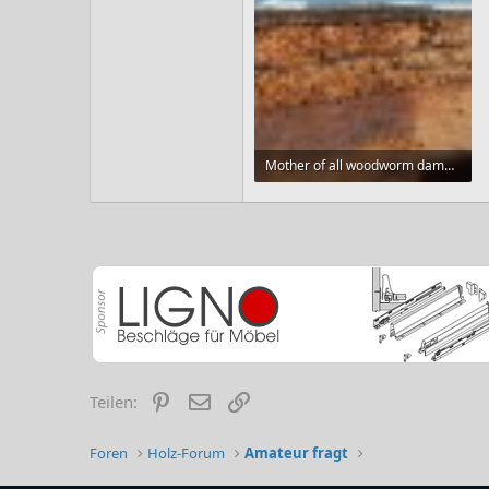
Mother of all woodworm damage.jpg
203,3 KB · Aufrufe: 77
Pinterest
E-Mail
Link
Teilen:
Foren
Holz-Forum
Amateur fragt