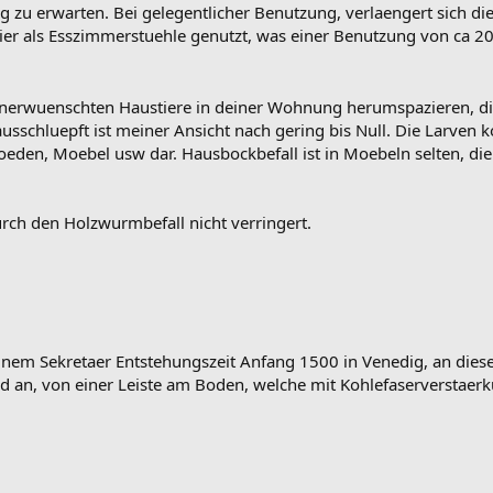
g zu erwarten. Bei gelegentlicher Benutzung, verlaengert sich die
ier als Esszimmerstuehle genutzt, was einer Benutzung von ca 20 
unerwuenschten Haustiere in deiner Wohnung herumspazieren, die
ausschluepft ist meiner Ansicht nach gering bis Null. Die Larven k
oeden, Moebel usw dar. Hausbockbefall ist in Moebeln selten, d
durch den Holzwurmbefall nicht verringert.
inem Sekretaer Entstehungszeit Anfang 1500 in Venedig, an die
ld an, von einer Leiste am Boden, welche mit Kohlefaserverstae