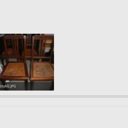
stuhl2.JPG
172,5 KB · Aufrufe: 31