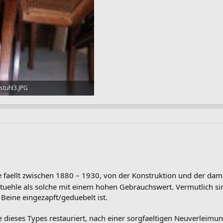
stuhl3.JPG
848,5 KB · Aufrufe: 35
e faellt zwischen 1880 – 1930, von der Konstruktion und der dam
 Stuehle als solche mit einem hohen Gebrauchswert. Vermutlich si
n Beine eingezapft/geduebelt ist.
e dieses Types restauriert, nach einer sorgfaeltigen Neuverleim