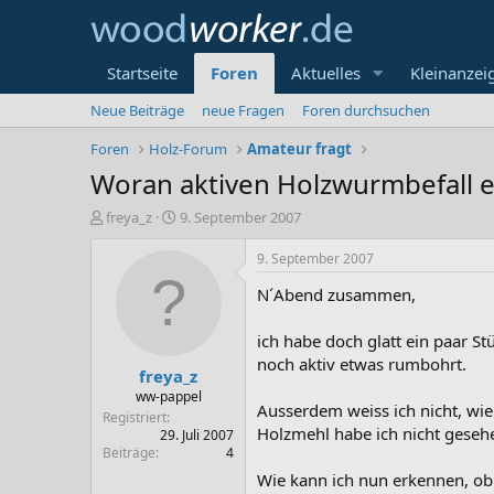
Startseite
Foren
Aktuelles
Kleinanzei
Neue Beiträge
neue Fragen
Foren durchsuchen
Foren
Holz-Forum
Amateur fragt
Woran aktiven Holzwurmbefall 
E
E
freya_z
9. September 2007
r
r
s
s
9. September 2007
t
t
N´Abend zusammen,
e
e
l
l
l
l
ich habe doch glatt ein paar S
e
t
noch aktiv etwas rumbohrt.
freya_z
r
a
m
ww-pappel
Ausserdem weiss ich nicht, wie 
Registriert
Holzmehl habe ich nicht geseh
29. Juli 2007
Beiträge
4
Wie kann ich nun erkennen, ob