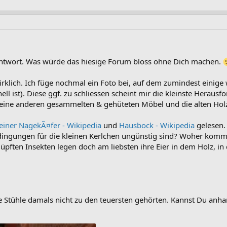
Antwort. Was würde das hiesige Forum bloss ohne Dich machen.
irklich. Ich füge nochmal ein Foto bei, auf dem zumindest einige
ell ist). Diese ggf. zu schliessen scheint mir die kleinste Heraus
eine anderen gesammelten & gehüteten Möbel und die alten Ho
iner NagekÃ¤fer - Wikipedia
und
Hausbock - Wikipedia
gelesen. 
ingungen für die kleinen Kerlchen ungünstig sind? Woher komm
pften Insekten legen doch am liebsten ihre Eier in dem Holz, in
ie Stühle damals nicht zu den teuersten gehörten. Kannst Du an