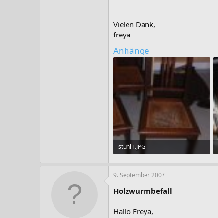
Vielen Dank,
freya
Anhänge
stuhl1.JPG
128,6 KB · Aufrufe: 43
9. September 2007
Holzwurmbefall
Hallo Freya,