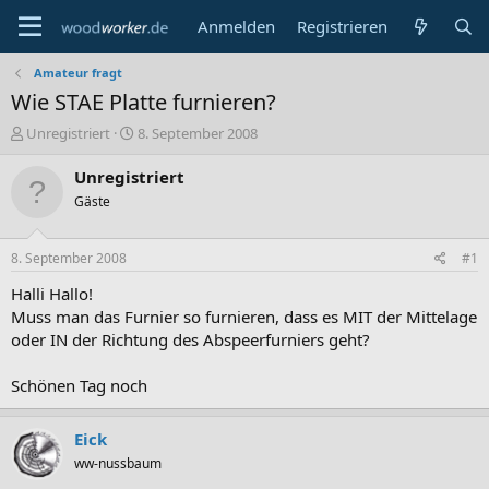
Anmelden
Registrieren
Amateur fragt
Wie STAE Platte furnieren?
E
E
Unregistriert
8. September 2008
r
r
s
s
Unregistriert
t
t
Gäste
e
e
l
l
l
l
8. September 2008
#1
e
t
r
a
Halli Hallo!
m
Muss man das Furnier so furnieren, dass es MIT der Mittelage
oder IN der Richtung des Abspeerfurniers geht?
Schönen Tag noch
Eick
ww-nussbaum