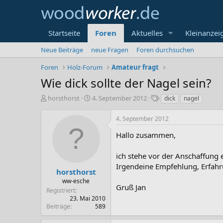
Startseite
Foren
Aktuelles
Kleinanzei
Neue Beiträge
neue Fragen
Foren durchsuchen
Foren
Holz-Forum
Amateur fragt
Wie dick sollte der Nagel sein?
E
E
S
horsthorst
4. September 2012
dick
nagel
r
r
c
s
s
h
4. September 2012
t
t
l
e
e
a
Hallo zusammen,
l
l
g
l
l
w
ich stehe vor der Anschaffung 
e
t
o
Irgendeine Empfehlung, Erfahr
r
a
r
horsthorst
m
t
ww-esche
Gruß Jan
e
Registriert
23. Mai 2010
Beiträge
589