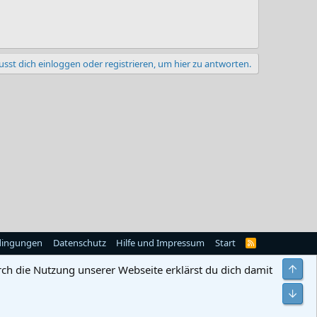
sst dich einloggen oder registrieren, um hier zu antworten.
dingungen
Datenschutz
Hilfe und Impressum
Start
R
S
S
Obe
rch die Nutzung unserer Webseite erklärst du dich damit
Unt