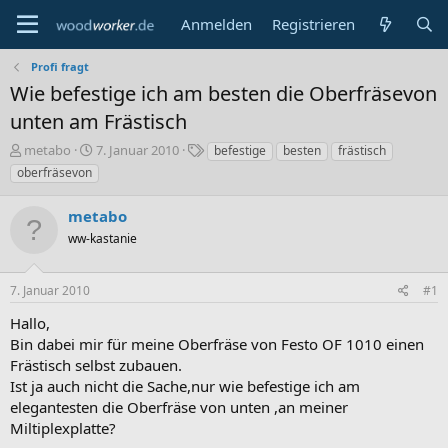
Anmelden
Registrieren
Profi fragt
Wie befestige ich am besten die Oberfräsevon
unten am Frästisch
E
E
S
metabo
7. Januar 2010
befestige
besten
frästisch
r
r
c
oberfräsevon
s
s
h
t
t
l
metabo
e
e
a
l
ww-kastanie
l
g
l
l
w
e
t
o
7. Januar 2010
#1
r
a
r
m
t
Hallo,
e
Bin dabei mir für meine Oberfräse von Festo OF 1010 einen
Frästisch selbst zubauen.
Ist ja auch nicht die Sache,nur wie befestige ich am
elegantesten die Oberfräse von unten ,an meiner
Miltiplexplatte?