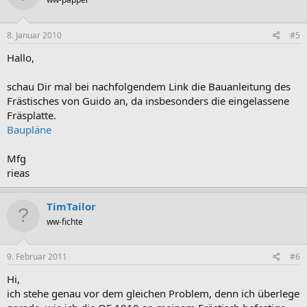
8. Januar 2010
#5
Hallo,
schau Dir mal bei nachfolgendem Link die Bauanleitung des
Frästisches von Guido an, da insbesonders die eingelassene
Fräsplatte.
Baupläne
Mfg
rieas
TimTailor
ww-fichte
9. Februar 2011
#6
Hi,
ich stehe genau vor dem gleichen Problem, denn ich überlege