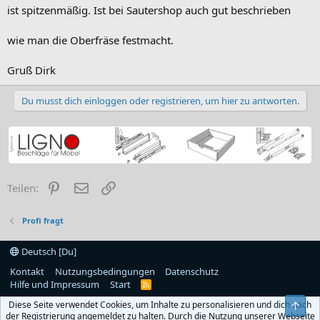
ist spitzenmäßig. Ist bei Sautershop auch gut beschrieben
wie man die Oberfräse festmacht.
Gruß Dirk
Du musst dich einloggen oder registrieren, um hier zu antworten.
Pinterest
E-Mail
Link
Teilen:
Profi fragt
Deutsch [Du]
Kontakt
Nutzungsbedingungen
Datenschutz
Hilfe und Impressum
Start
R
S
Diese Seite verwendet Cookies, um Inhalte zu personalisieren und dich nach
S
Obe
der Registrierung angemeldet zu halten. Durch die Nutzung unserer Webseite