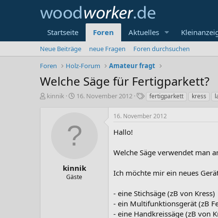
Startseite
Foren
Aktuelles
Kleinanzei
Neue Beiträge
neue Fragen
Foren durchsuchen
Foren
Holz-Forum
Amateur fragt
Welche Säge für Fertigparkett?
E
E
S
kinnik
16. November 2012
fertigparkett
kress
l
r
r
c
s
s
h
16. November 2012
t
t
l
e
e
a
Hallo!
l
l
g
l
l
w
Welche Säge verwendet man am 
e
t
o
r
a
r
kinnik
Ich möchte mir ein neues Gerät
m
t
Gäste
e
- eine Stichsäge (zB von Kress)
- ein Multifunktionsgerät (zB F
- eine Handkreissäge (zB von K