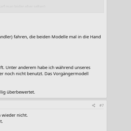
rf man leider eher selten)
ller Hände und Kräfte sind doch sehr unterschiedlich.
ndler) fahren, die beiden Modelle mal in die Hand
uft. Unter anderem habe ich während unseres
r noch nicht benutzt. Das Vorgängermodell
llig überbewertet.
#7
 wieder nicht.
t.