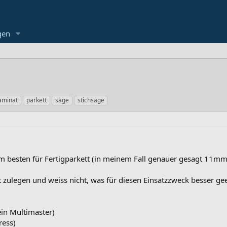
gen
aminat
parkett
säge
stichsäge
besten für Fertigparkett (in meinem Fall genauer gesagt 11mm C
 zulegen und weiss nicht, was für diesen Einsatzzweck besser geei
ein Multimaster)
ress)