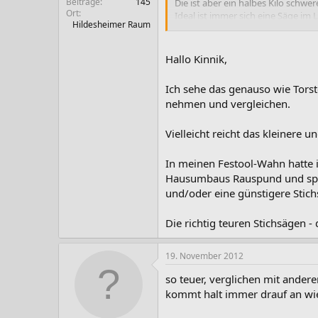
Beiträge
145
Die ist aber ein halbes Kilo schwere
Ort
Ideal ist immer sich eine Säge im
Hildesheimer Raum
Es nutzt nichts, wenn Du die alle
Gruß
Hallo Kinnik,
Torsten
Ich sehe das genauso wie Torst
nehmen und vergleichen.
Vielleicht reicht das kleinere u
In meinen Festool-Wahn hatte 
Hausumbaus Rauspund und spät
und/oder eine günstigere Stichs
Die richtig teuren Stichsägen -
19. November 2012
so teuer, verglichen mit ander
kommt halt immer drauf an wie