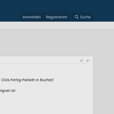
Anmelden
Registrieren
Suche
#1
lick-Fertig-Parkett in Buche)?
gnet ist: