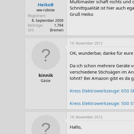
Multimaster schaft nichts und d
HeikoB
Schnittqualität ist hier auch e
ww-robinie
Gruß Heiko
Registriert
8. September 2009
Beiträge
1.794
Ort
Bremen
19. November 2012
OK, wunderbar, danke für eure
Da ich schon mehrere Geräte vo
verschiedene Stichsägen im Ang
kinnik
lohnt? Bei Amazon gibt es da g
Gäste
Kress Elektrowerkzeuge: 650 S
Kress Elektrowerkzeuge: 500 S
19. November 2012
Hallo,