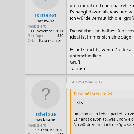
um einmal im Leben parkett zu 
Es hängt davon ab, was und wie
Torsten61
Ich würde vermutlich die "groß
ww-esche
Registriert
Die ist aber ein halbes Kilo schw
11. November 2011
Beiträge
459
Ideal ist immer sich eine Säge
Ort
Kaiserslautern
Es nutzt nichts, wenn Du die a
unterschiedlich.
Gruß
Torsten
19. November 2012
Torsten61 schrieb:
Hallo,
scheibue
um einmal im Leben parkett zu ver
Es hängt davon ab, was und wie of
ww-kirsche
Ich würde vermutlich die "große" 
Registriert
17. Februar 2010