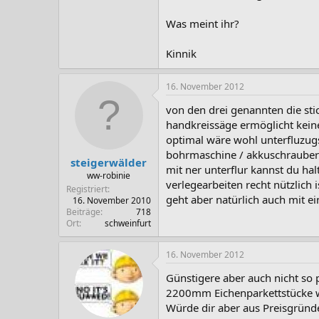
Was meint ihr?
Kinnik
16. November 2012
von den drei genannten die sti
handkreissäge ermöglicht kein
optimal wäre wohl unterfluzugs
bohrmaschine / akkuschrauber 
steigerwälder
mit ner unterflur kannst du ha
ww-robinie
verlegearbeiten recht nützlich i
Registriert
geht aber natürlich auch mit ei
16. November 2010
Beiträge
718
Ort
schweinfurt
16. November 2012
Günstigere aber auch nicht so 
2200mm Eichenparkettstücke w
Würde dir aber aus Preisgründe