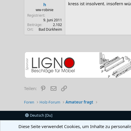
kress ist insolvent. insofern wü
h
ww-robinie
Registriert
9. Juni 2011
Beiträge
2.102
Ort
Bad Dürkheim
Pinterest
E-Mail
Link
Teilen:
Foren
Holz-Forum
Amateur fragt
Deutsch [Du]
Diese Seite verwendet Cookies, um Inhalte zu personali