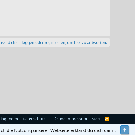
sst dich einloggen oder registrieren, um hier zu antworten.
dingungen
Datenschutz
Hilfe und Impressum
Start
R
S
S
Obe
rch die Nutzung unserer Webseite erklärst du dich damit