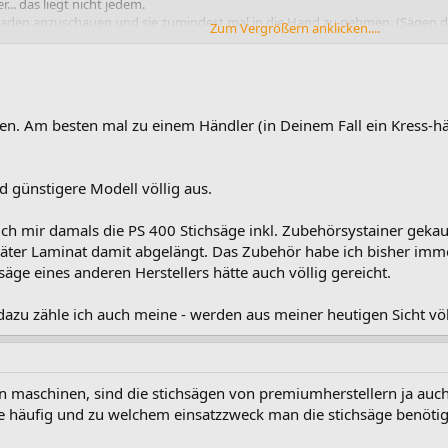
r... das liegt nicht jedem.
 Laden anzuschauen und sie zumindest mal in die Hand zu nehmen. (Sägen da
Zum Vergrößern anklicken....
rtollste Stichsäge kaufst und Du bekommst beim Arbeiten Krämpfe.... unser a
en. Am besten mal zu einem Händler (in Deinem Fall ein Kress-hä
nd günstigere Modell völlig aus.
ich mir damals die PS 400 Stichsäge inkl. Zubehörsystainer geka
er Laminat damit abgelängt. Das Zubehör habe ich bisher imme
äge eines anderen Herstellers hätte auch völlig gereicht.
 dazu zähle ich auch meine - werden aus meiner heutigen Sicht vö
en maschinen, sind die stichsägen von premiumherstellern ja auch
 häufig und zu welchem einsatzzweck man die stichsäge benötig