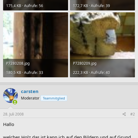
175,4 KB · Aufrufe: 56
172,7 KB · Aufrufe: 39
P7280208.jpg
P7280209.jpg
180,5 KB · Aufrufe: 33
222,3 KB · Aufrufe: 40
carsten
Moderator
Teammitglied
28. Juli 2008
#2
Hallo
welches Holz das ist kann ich auf den Bildern und auf Grund