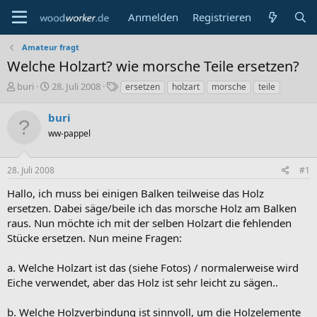
Anmelden
Registrieren
Amateur fragt
Welche Holzart? wie morsche Teile ersetzen?
E
E
S
buri
28. Juli 2008
ersetzen
holzart
morsche
teile
r
r
c
s
s
h
buri
t
t
l
ww-pappel
e
e
a
l
l
g
l
l
w
28. Juli 2008
#1
e
t
o
r
a
r
Hallo, ich muss bei einigen Balken teilweise das Holz
m
t
ersetzen. Dabei säge/beile ich das morsche Holz am Balken
e
raus. Nun möchte ich mit der selben Holzart die fehlenden
Stücke ersetzen. Nun meine Fragen:
a. Welche Holzart ist das (siehe Fotos) / normalerweise wird
Eiche verwendet, aber das Holz ist sehr leicht zu sägen..
b. Welche Holzverbindung ist sinnvoll, um die Holzelemente